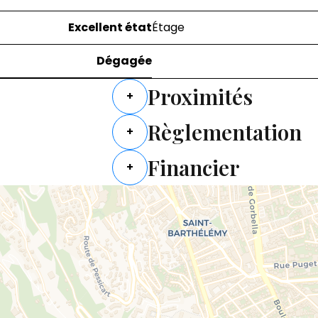
Excellent état
Étage
Dégagée
Proximités
+
Règlementation
+
Financier
+