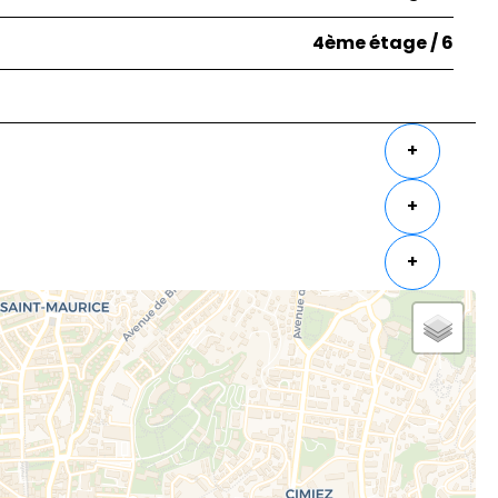
4ème étage / 6
+
+
+