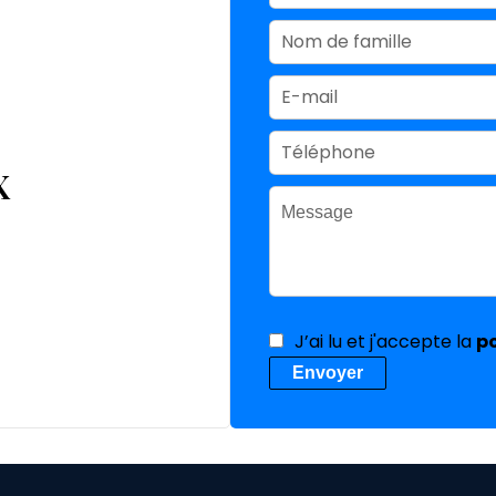
X
J’ai lu et j'accepte la
po
Envoyer