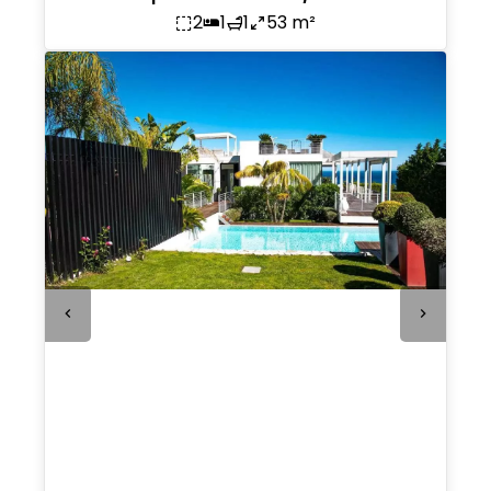
2
1
1
53 m²